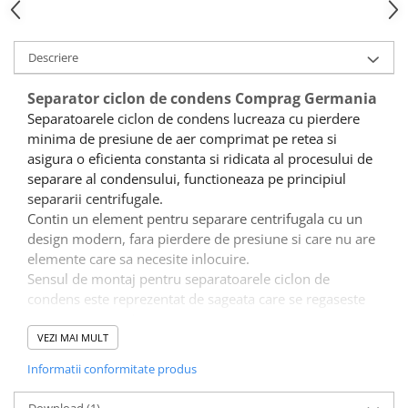
Descriere
Separator ciclon de condens Comprag Germania
Separatoarele ciclon de condens lucreaza cu pierdere
minima de presiune de aer comprimat pe retea si
asigura o eficienta constanta si ridicata al procesului de
separare al condensului, functioneaza pe principiul
separarii centrifugale.
Contin un element pentru separare centrifugala cu un
design modern, fara pierdere de presiune si care nu are
elemente care sa necesite inlocuire.
Sensul de montaj pentru separatoarele ciclon de
condens este reprezentat de sageata care se regaseste
pe carcasa superioara.
Pentru eficienta maxima se recomanda sa fie
VEZI MAI MULT
montate la iesirea din compresor.
Informatii conformitate produs
Capacitate:
1,2 - 36,0 m³/min
Presiune maxima de lucru:
16 bar