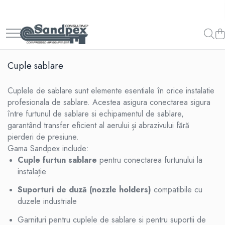
Compresoare aer cu surub
Butelie aer comprimat
Tratarea aerului comprimat
Aparate de sablat
Compresor cu Curele
Butelie aer comprimat 500l
Separatoare Ciclon de Condens
Instalatii Sablare
Cuple sablare
Compresor cu Cuplaj Direct
Butelie aer comprimat 1000l
Uscatoare aer comprimat prin
Cabine Sablare
Refrigerare
Compresor cu Cuplaj Direct si
Butelie aer comprimat 2000l
Echipament Protectie Sablare
Cuplele de sablare sunt elemente esentiale în orice instalatie
Inverter
Uscatoare aer comprimat Prin
Duze Sablare
Absorbtie
profesionala de sablare. Acestea asigura conectarea sigura
Cuple sablare
între furtunul de sablare si echipamentul de sablare,
Filtre aer comprimat
garantând transfer eficient al aerului și abrazivului fără
Furtune de sablare
Purje aer comprimat
pierderi de presiune.
Piese schimb aparat sablare
Turn de carbon activ
Gama Sandpex include:
Cuple furtun sablare
pentru conectarea furtunului la
instalație
Suporturi de duză (nozzle holders)
compatibile cu
duzele industriale
Garnituri pentru cuplele de sablare si pentru suportii de