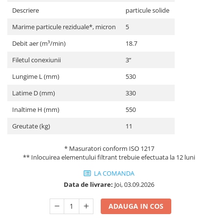
Descriere
particule solide
Marime particule reziduale*, micron
5
Debit aer (m³/min)
18.7
Filetul conexiunii
3“
Lungime L (mm)
530
Latime D (mm)
330
Inaltime H (mm)
550
Greutate (kg)
11
* Masuratori conform ISO 1217
** Inlocuirea elementului filtrant trebuie efectuata la 12 luni
LA COMANDA
Data de livrare:
Joi, 03.09.2026
ADAUGA IN COS