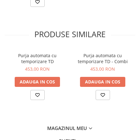
grosiera
fin
Gradul de filtrare
P
R
Marimea particulelor retinute, µm
5
1
Continutul maxim de ulei rezidual,
-
-
3
mg/m
PRODUSE SIMILARE
0
Temperatura maxima de operare,
C
65
65
Scaderea de presiune a noului
10
20
element filtrant, mbar
Purja automata cu
Purja automata cu
Scaderea de presiune maxim
350
35
temporizare TD
temporizare TD - Combi
posibila, mbar
453,00 RON
453,00 RON
ADAUGA IN COS
ADAUGA IN COS
MAGAZINUL MEU