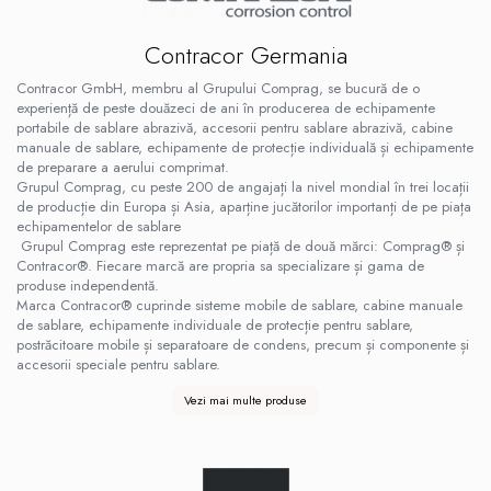
Contracor Germania
Contracor GmbH, membru al Grupului Comprag, se bucură de o
experiență de peste douăzeci de ani în producerea de echipamente
portabile de sablare abrazivă, accesorii pentru sablare abrazivă, cabine
manuale de sablare, echipamente de protecție individuală și echipamente
de preparare a aerului comprimat.
Grupul Comprag, cu peste 200 de angajați la nivel mondial în trei locații
de producție din Europa și Asia, aparține jucătorilor importanți de pe piața
echipamentelor de sablare
Grupul Comprag este reprezentat pe piață de două mărci: Comprag® și
Contracor®. Fiecare marcă are propria sa specializare și gama de
produse independentă.
Marca Contracor® cuprinde sisteme mobile de sablare, cabine manuale
de sablare, echipamente individuale de protecție pentru sablare,
postrăcitoare mobile și separatoare de condens, precum și componente și
accesorii speciale pentru sablare.
Vezi mai multe produse