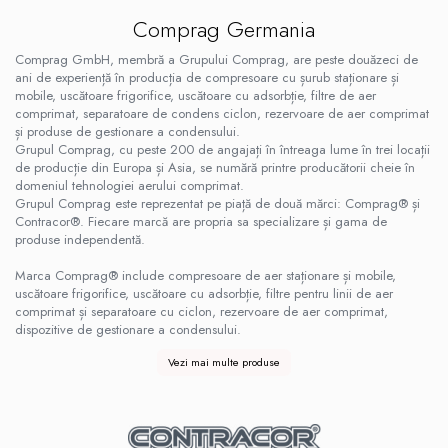
Comprag Germania
Comprag GmbH, membră a Grupului Comprag, are peste douăzeci de
ani de experiență în producția de compresoare cu șurub staționare și
mobile, uscătoare frigorifice, uscătoare cu adsorbție, filtre de aer
comprimat, separatoare de condens ciclon, rezervoare de aer comprimat
și produse de gestionare a condensului.
Grupul Comprag, cu peste 200 de angajați în întreaga lume în trei locații
de producție din Europa și Asia, se numără printre producătorii cheie în
domeniul tehnologiei aerului comprimat.
Grupul Comprag este reprezentat pe piață de două mărci: Comprag® și
Contracor®. Fiecare marcă are propria sa specializare și gama de
produse independentă.
Marca Comprag® include compresoare de aer staționare și mobile,
uscătoare frigorifice, uscătoare cu adsorbție, filtre pentru linii de aer
comprimat și separatoare cu ciclon, rezervoare de aer comprimat,
dispozitive de gestionare a condensului.
Vezi mai multe produse