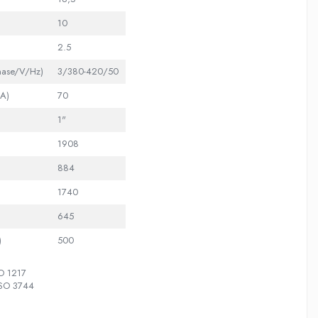
10
2.5
hase/V/Hz)
3/380-420/50
A)
70
1"
1908
884
1740
645
)
500
SO 1217
ISO 3744