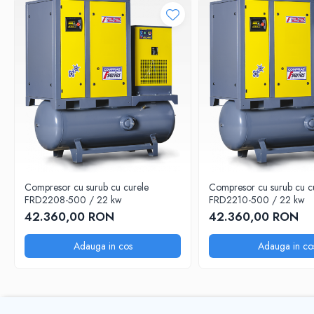
de presiune in retea, conducand astfel la cresterea eficientei siste
Compresor cu surub cu curele
Compresor cu surub cu c
FRD2208-500 / 22 kw
FRD2210-500 / 22 kw
42.360,00 RON
42.360,00 RON
Adauga in cos
Adauga in co