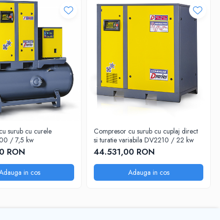
u surub cu curele
Compresor cu surub cu cuplaj direct
0 / 7,5 kw
si turatie variabila DV2210 / 22 kw
00 RON
44.531,00 RON
Adauga in cos
Adauga in cos