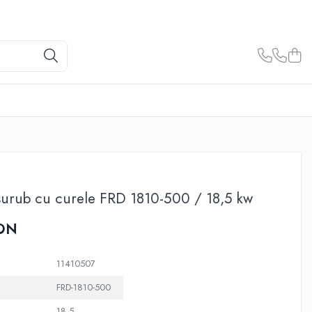
urub cu curele FRD 1810-500 / 18,5 kw
ON
11410507
FRD-1810-500
18,5