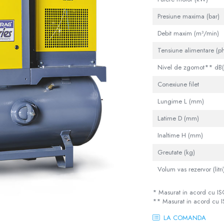
Presiune maxima (bar)
Debit maxim (m³/min)
Tensiune alimentare (p
Nivel de zgomot** dB(
Conexiune filet
Lungime L (mm)
Latime D (mm)
Inaltime H (mm)
Greutate (kg)
Volum vas rezervor (litri
* Masurat in acord cu I
** Masurat in acord cu 
LA COMANDA