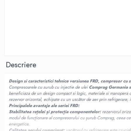
Descriere
Design si caracteristici tehnice
versiunea FRD, compresor cu
Compresoarele cu surub cu injectie de ulei
Comprag Germania s
beneficiaza de un design compact si logic, materiale si manopera de
rezervor orizontal, echipate cu un uscător de aer prin refrigerare,
Principalele avantaje ale seriei FRD:
Stabilitatea rețelei și protecția componentelor:
rezervorul orizo
modul de funcționare al compresorului cu șurub Comprag, ceea ce pre
energetice.
Calitatea aerului comprimat:
uscătorul cu refrigerare este crucia