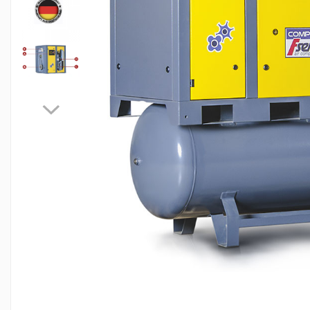
Uscatoare aer comprimat Prin
Absorbtie
Filtre aer comprimat
Purje aer comprimat
Turn de carbon activ
Aparate de sablat
Instalatii Sablare
Cabine Sablare
Echipament Protectie Sablare
Duze Sablare
Cuple sablare
Furtune de sablare
Piese schimb aparat sablare
Stergatoare de picioare profesionale
Teava de aluminiu aer comprimat