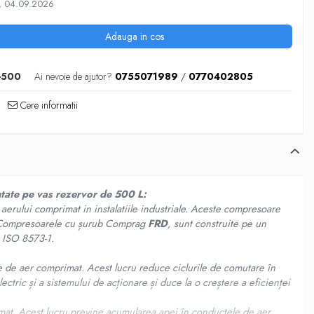
, 04.09.2026
Adauga in cos
-500
Ai nevoie de ajutor?
0755071989
/
0770402805
Cere informatii
ntate pe vas rezervor de 500 L
:
aerului comprimat in instalatiile industriale. Aceste compresoare
Compresoarele cu șurub Comprag
FRD
, sunt construite pe un
m ISO 8573-1.
le de aer comprimat. Acest lucru reduce ciclurile de comutare în
tric și a sistemului de acționare și duce la o creștere a eficienței
rimat. Acest lucru previne acumularea apei în conductele de aer