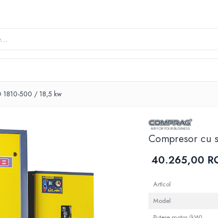
D 1810-500 / 18,5 kw
Compresor cu s
40.265,00 R
ArtIcol
Model
Putere motor (kW)