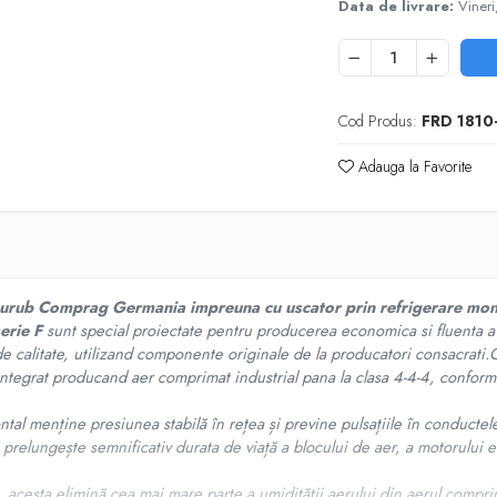
Data de livrare:
Vineri
Cod Produs:
FRD 1810
Adauga la Favorite
 surub Comprag Germania
impreuna cu uscator prin refrigerare mo
erie
F
sunt special proiectate pentru producerea economica si fluenta a 
 calitate, utilizand componente originale de la producatori consacrati.
 integrat producand
aer comprimat industrial pana la clasa 4-4-4, confor
ntal menține presiunea stabilă în rețea și previne pulsațiile în conducte
lungește semnificativ durata de viață a blocului de aer, a motorului elec
l, acesta elimină cea mai mare parte a umidității aerului din aerul comp