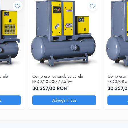
mului.
urele
Compresor cu surub cu curele
Compresor c
FRD0710-500 / 7,5 kw
FRD0708-50
30.357,00 RON
30.357,
s
Adauga in cos