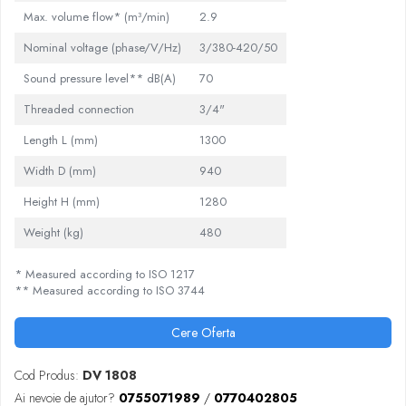
Max. volume flow* (m³/min)
2.9
Nominal voltage (phase/V/Hz)
3/380-420/50
Sound pressure level** dB(A)
70
Threaded connection
3/4"
Length L (mm)
1300
Width D (mm)
940
Height H (mm)
1280
Weight (kg)
480
* Measured according to ISO 1217
** Measured according to ISO 3744
Cere Oferta
Cod Produs:
DV 1808
Ai nevoie de ajutor?
0755071989
/
0770402805