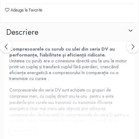
Adauga la Favorite
Descriere
Compresoarele cu surub cu ulei din seria DV au
performanțe, fiabilitate și eficiență ridicate.
Unitatea cu șurub are o conexiune directă unu la unu la motor
printr-un cuplaj și transferă cuplul fără pierderi, crescând
eficiența energetică a compresorului în comparație cu o
transmisie cu curea .
Compresoarele din seria DV sunt echipate cu grupuri de
compresie mari, cu cuplaj direct unu-la-unu pentru a evita
pierderile prin curele sau transmisii cu transmisie. Eficiența
energetică chiar mai mare este obținută prin utilizarea
convertoarelor de frecvență în compresoarele din seria D pentru a
controla puterea compresorului în raport cu consumul de aer
comprimat.
Vezi mai mult
Caracteristici funcționale :