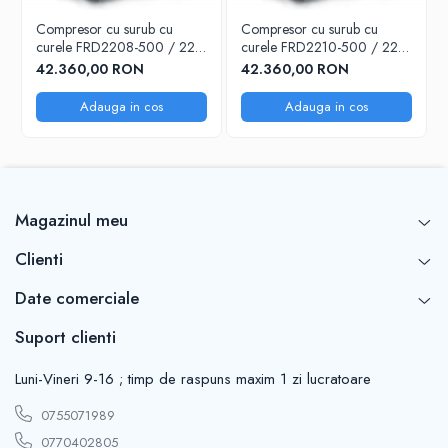
Compresor cu surub cu
Compresor cu surub cu
curele FRD2208-500 / 22
curele FRD2210-500 / 22
kw
kw
42.360,00 RON
42.360,00 RON
Adauga in cos
Adauga in cos
Magazinul meu
Clienti
Date comerciale
Suport clienti
Luni-Vineri 9-16 ; timp de raspuns maxim 1 zi lucratoare
0755071989
0770402805