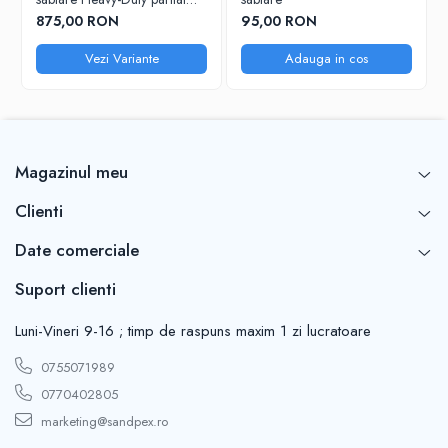
din piele cu manusi incluse
875,00 RON
95,00 RON
Vezi Variante
Adauga in cos
Magazinul meu
Clienti
Date comerciale
Suport clienti
Luni-Vineri 9-16 ; timp de raspuns maxim 1 zi lucratoare
0755071989
0770402805
marketing@sandpex.ro