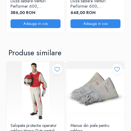
Duza sablare Venturi
Duza sablare Venturi
Performer 600,
Performer 600,
6,5mmx130mm
8,0mmx150mm
586,00 RON
648,00 RON
Adauga in cos
Adauga in cos
Produse similare
Salopeta protectie operator
Manusi din piele pentru
sablare Heavy-Duty partial
sablare