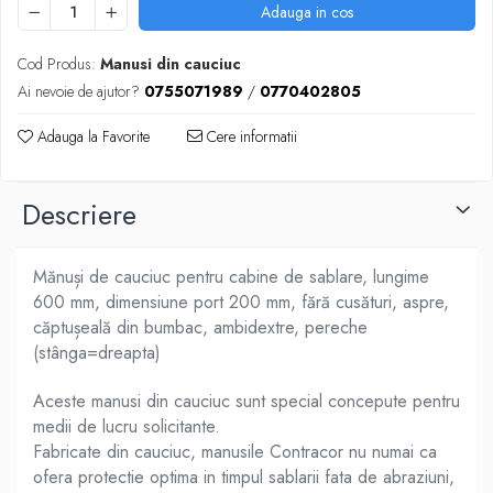
Adauga in cos
Cod Produs:
Manusi din cauciuc
Ai nevoie de ajutor?
0755071989
/
0770402805
Adauga la Favorite
Cere informatii
Descriere
Mănuși de cauciuc pentru cabine de sablare, lungime
600 mm, dimensiune port 200 mm, fără cusături, aspre,
căptușeală din bumbac, ambidextre, pereche
(stânga=dreapta)
Aceste manusi din cauciuc sunt special concepute pentru
medii de lucru solicitante.
Fabricate din cauciuc, manusile Contracor nu numai ca
ofera protectie optima in timpul sablarii fata de abraziuni,