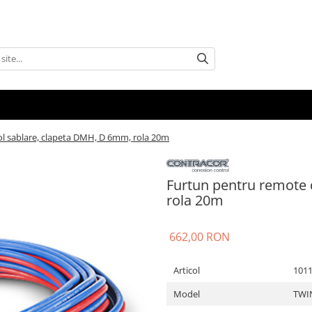
l sablare, clapeta DMH, D 6mm, rola 20m
Furtun pentru remote 
rola 20m
662,00 RON
Articol
101
Model
TWI