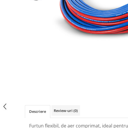
Uscatoare aer comprimat Prin
Absorbtie
Filtre aer comprimat
Purje aer comprimat
Turn de carbon activ
Aparate de sablat
Instalatii Sablare
Cabine Sablare
Echipament Protectie Sablare
Duze Sablare
Cuple sablare
Furtune de sablare
Piese schimb aparat sablare
Review-uri
(0)
Descriere
Stergatoare de picioare
profesionale
Furtun flexibil, de aer comprimat, ideal pentru