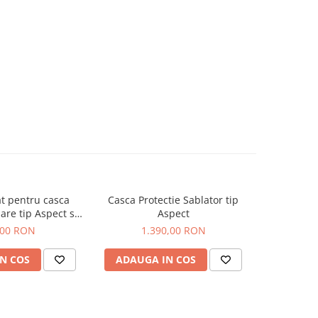
at pentru casca
Casca Protectie Sablator tip
Casca Pro
are tip Aspect si
Aspect
nfort
,00 RON
1.390,00 RON
1.
N COS
ADAUGA IN COS
ADAUG