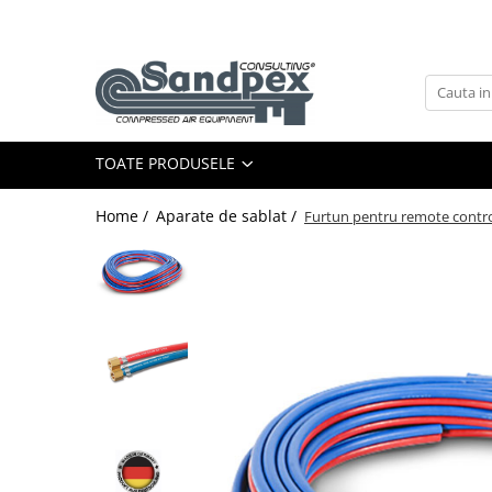
Toate Produsele
Compresoare aer cu surub
Compresor cu Curele
TOATE PRODUSELE
Compresor cu Cuplaj Direct
Compresor cu Cuplaj Direct si
Home /
Aparate de sablat /
Furtun pentru remote contro
Inverter
Butelie aer comprimat
Butelie aer comprimat 500l
Butelie aer comprimat 1000l
Butelie aer comprimat 2000l
Tratarea aerului comprimat
Separatoare Ciclon de Condens
Uscatoare aer comprimat prin
Refrigerare