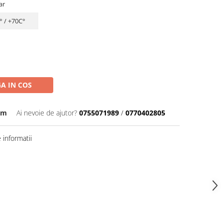
ar
° / +70С°
A IN COS
0m
Ai nevoie de ajutor?
0755071989
/
0770402805
informatii