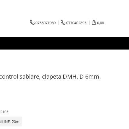
0755071989
0770402805
0,00
control sablare, clapeta DMH, D 6mm,
12106
NLINE -20m