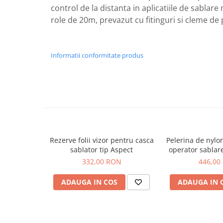
Teava de aluminiu aer comprimat
control de la distanta in aplicatiile de sablare
role de 20m, prevazut cu fitinguri si cleme de
Informatii conformitate produs
Rezerve folii vizor pentru casca
Pelerina de nylo
sablator tip Aspect
operator sablare
Conf
332,00 RON
446,00
ADAUGA IN COS
ADAUGA IN 