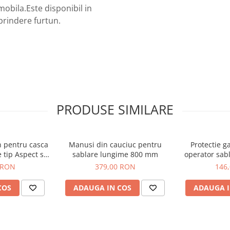
 mobila.Este disponibil in
 prindere furtun.
PRODUSE SIMILARE
n pentru casca
Manusi din cauciuc pentru
Protectie g
 tip Aspect si
sablare lungime 800 mm
operator sabl
ort
Co
 RON
379,00 RON
146
COS
ADAUGA IN COS
ADAUGA I