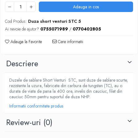
Adauga in cos
Cod Produs:
Duza short venturi STC 5
Ai nevoie de ajutor?
0755071989
/
0770402805
Adauga la Favorite
Cere informatii
Descriere
Duzele de sablare Short Venturi STC, sunt duze de sablare scurte,
rezistente la uzura, fabricate din carbura de tungsten (TC), au o
durata de viata de pana la 400 ore, invelis din cauciuc, filet din
cauciuc 50mm pentru suportul de duza NHP.
Informatii conformitate produs
Review-uri
(0)